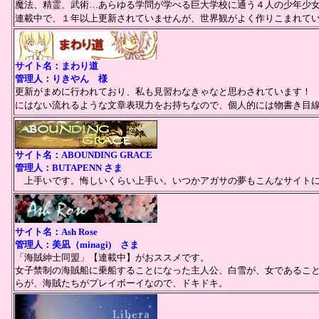
魔法、精霊、武術…あらゆる学問が学べる巨大学校に通う４人の少年少
連載中で、１年以上更新されていませんが、世界観がよく作りこまれて
サイト名：まわり道
管理人：りきやん 様
更新がまめに行われており、私も見習わなきゃなと思わされています！
にはない流れるような文章表現力をお持ちなので、個人的には物書き目
サイト名：ABOUNDING GRACE
管理人：BUTAPENN さま
上手いです。悔しいくらい上手い。いつかアガサの夢もこんなサイトに
サイト名：Ash Rose
管理人：美凪（minagi) さま
「海賊紳士同盟」【連載中】がおススメです。
女子禁制の海賊船に乗船することになった主人公、白雪が、女であるこ
らが、海賊たちがプレイボーイなので、ドキドキ。